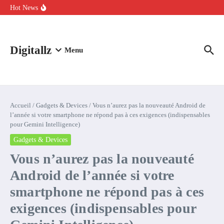
Aller au contenu
intelligence artificielle : voici ce qui va changer
Hot News
Comment l’IA simplifie la data de caisse pour la transformer en
levier de rentabilité ?
100 experts en cybersécurité protestent contre la suspension de
Claude Fable 5 et Mythos 5
Digitallz
Menu
Accueil
/
Gadgets & Devices
/
Vous n’aurez pas la nouveauté Android de
l’année si votre smartphone ne répond pas à ces exigences (indispensables
pour Gemini Intelligence)
Gadgets & Devices
Vous n’aurez pas la nouveauté
Android de l’année si votre
smartphone ne répond pas à ces
exigences (indispensables pour