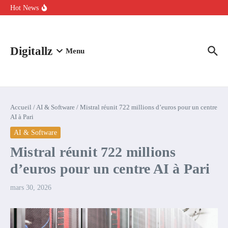
Aller au contenu
intelligence artificielle : voici ce qui va changer
Hot News
Comment l’IA simplifie la data de caisse pour la transformer en
levier de rentabilité ?
100 experts en cybersécurité protestent contre la suspension de
Claude Fable 5 et Mythos 5
Digitallz
Menu
Accueil
/
AI & Software
/
Mistral réunit 722 millions d’euros pour un centre
AI à Pari
AI & Software
Mistral réunit 722 millions
d’euros pour un centre AI à Pari
mars 30, 2026