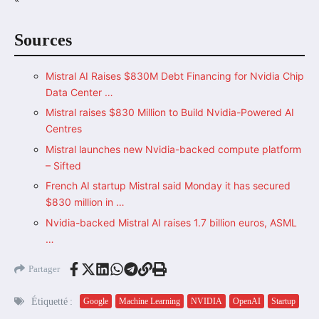
Sources
Mistral AI Raises $830M Debt Financing for Nvidia Chip
Data Center …
Mistral raises $830 Million to Build Nvidia-Powered AI
Centres
Mistral launches new Nvidia-backed compute platform
– Sifted
French AI startup Mistral said Monday it has secured
$830 million in …
Nvidia-backed Mistral AI raises 1.7 billion euros, ASML
…
Partager
Étiquetté :
Google
Machine Learning
NVIDIA
OpenAI
Startup