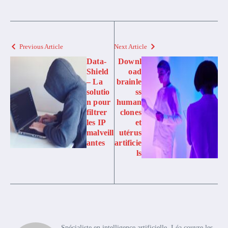
Previous Article
Next Article
Data-
Downl
Shield
oad
– La
brainle
solutio
ss
n pour
human
filtrer
clones
les IP
et
malveill
utérus
antes
artificie
ls
Spécialiste en intelligence artificielle, Léa couvre les