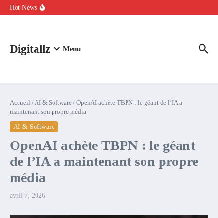
Aller au contenu
intelligence artificielle : voici ce qui va changer
Hot News
Comment l’IA simplifie la data de caisse pour la transformer en
levier de rentabilité ?
100 experts en cybersécurité protestent contre la suspension de
Claude Fable 5 et Mythos 5
Digitallz
Menu
Accueil
/
AI & Software
/
OpenAI achète TBPN : le géant de l’IA a
maintenant son propre média
AI & Software
OpenAI achète TBPN : le géant
de l’IA a maintenant son propre
média
avril 7, 2026