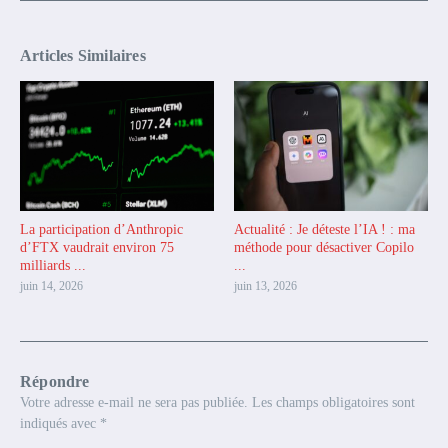
Articles Similaires
La participation d’Anthropic
Actualité : Je déteste l’IA ! : ma
d’FTX vaudrait environ 75
méthode pour désactiver Copilo
milliards ...
...
juin 14, 2026
juin 13, 2026
Répondre
Votre adresse e-mail ne sera pas publiée.
Les champs obligatoires sont
indiqués avec
*