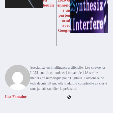
en
2026 et
boucle
annonc
e un
parten
ariat
avec
Google
Spécialiste en intelligence artificielle, Léa couvre les
LLMs, outils no-code et l impact de l IA sur les
métiers du numérique pour Digitallz. Passionnée de
tech depuis 10 ans, elle traduit la complexité en clarté
sans jamais sacrifier la précision.
Lea Fontaine