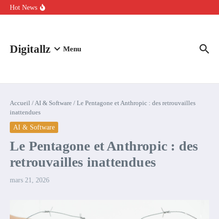
Aller au contenu
intelligence artificielle : voici ce qui va changer
Hot News
Comment l’IA simplifie la data de caisse pour la transformer en
levier de rentabilité ?
100 experts en cybersécurité protestent contre la suspension de
Claude Fable 5 et Mythos 5
Digitallz
Menu
Accueil
/
AI & Software
/
Le Pentagone et Anthropic : des retrouvailles
inattendues
AI & Software
Le Pentagone et Anthropic : des
retrouvailles inattendues
mars 21, 2026