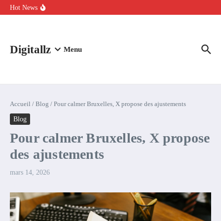
Aller au contenu
intelligence artificielle : voici ce qui va changer
Hot News
Comment l’IA simplifie la data de caisse pour la transformer en
levier de rentabilité ?
100 experts en cybersécurité protestent contre la suspension de
Claude Fable 5 et Mythos 5
Digitallz
Menu
Accueil
/
Blog
/
Pour calmer Bruxelles, X propose des ajustements
Blog
Pour calmer Bruxelles, X propose
des ajustements
mars 14, 2026