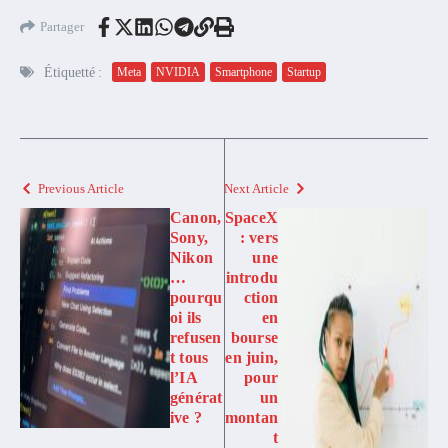
Partager
Étiquetté :
Meta
NVIDIA
Smartphone
Startup
Previous Article
Next Article
Canon,
SpaceX
Sony,
: vers
Nikon
une
…
introdu
pourqu
ction
oi ils
en
refusen
bourse
t tous
en juin,
l’IA
pour
générat
un
ive ?
montan
t