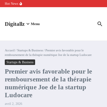
Aller au contenu
intelligence artificielle : voici ce qui va changer
Hot News
Comment l’IA simplifie la data de caisse pour la transformer en
levier de rentabilité ?
100 experts en cybersécurité protestent contre la suspension de
Claude Fable 5 et Mythos 5
Digitallz
Menu
Accueil
/
Startups & Business
/
Premier avis favorable pour le
remboursement de la thérapie numérique Joe de la startup Ludocare
Startups & Business
Premier avis favorable pour le
remboursement de la thérapie
numérique Joe de la startup
Ludocare
avril 2, 2026