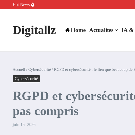
Aller au contenu
Hot News
SpaceX rachète Cursor à 60 milliards de dollars pour booster son inte
Comment l’IA simplifie la data de caisse pour la transformer en levie
100 experts en cybersécurité protestent contre la suspension de Cl
Digitallz
Home
Actualités
IA &
Accueil
/
Cybersécurité
/
RGPD et cybersécurité : le lien que beaucoup de
Cybersécurité
RGPD et cybersécurité
pas compris
juin 15, 2026