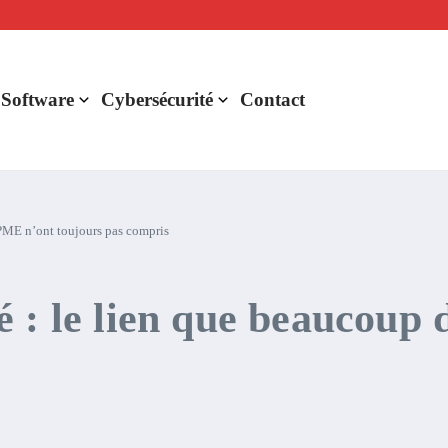
lligence artificielle : voici ce qui va changer
r de rentabilité ?
aude Fable 5 et Mythos 5
 Software
Cybersécurité
Contact
 PME n’ont toujours pas compris
 : le lien que beaucoup