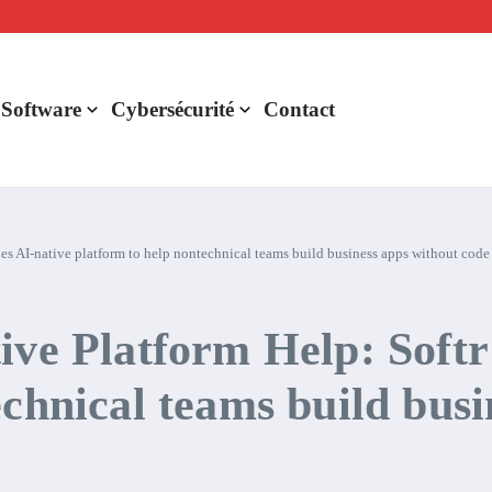
lligence artificielle : voici ce qui va changer
r de rentabilité ?
aude Fable 5 et Mythos 5
 Software
Cybersécurité
Contact
hes AI-native platform to help nontechnical teams build business apps without code
ive Platform Help: Softr
echnical teams build busi