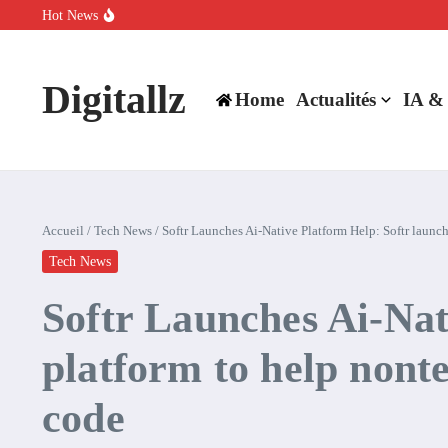
Aller au contenu
Hot News
SpaceX rachète Cursor à 60 milliards de dollars pour booster son inte
Comment l’IA simplifie la data de caisse pour la transformer en levie
100 experts en cybersécurité protestent contre la suspension de Cl
Digitallz
Home
Actualités
IA &
Accueil
/
Tech News
/
Softr Launches Ai-Native Platform Help: Softr launc
Tech News
Softr Launches Ai-Nat
platform to help nont
code