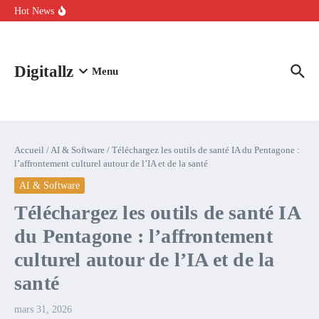
Aller au contenu
intelligence artificielle : voici ce qui va changer
Hot News
Comment l’IA simplifie la data de caisse pour la transformer en
levier de rentabilité ?
100 experts en cybersécurité protestent contre la suspension de
Claude Fable 5 et Mythos 5
Digitallz
Menu
Accueil
/
AI & Software
/
Téléchargez les outils de santé IA du Pentagone :
l’affrontement culturel autour de l’IA et de la santé
AI & Software
Téléchargez les outils de santé IA
du Pentagone : l’affrontement
culturel autour de l’IA et de la
santé
mars 31, 2026