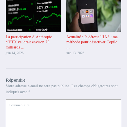
La participation d’Anthropic
Actualité : Je déteste l’IA ! : ma
d’FTX vaudrait environ 75
méthode pour désactiver Copilo
milliards ...
...
juin 14, 2026
juin 13, 2026
Répondre
Votre adresse e-mail ne sera pas publiée.
Les champs obligatoires sont
indiqués avec
*