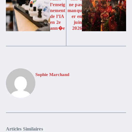
l’enseig
ne pas
nement
manqu
de l’IA
er en
en 2e
juin
ann�e
2026
Sophie Marchand
Articles Similaires