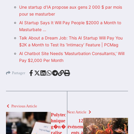
Une startup d’IA propose aux gens 2 000 $ par mois
pour se masturber
AI Startup Says It Will Pay People $2000 a Month to
Masturbate …
Talk About a Dream Job: This AI Startup Will Pay You
$2K a Month to Test Its ‘Intimacy’ Feature | PCMag
AI Chatbot Site Needs ‘Masturbation Consultants,’ Will
Pay $2,000 Per Month
Partager
Previous Article
Next Article
Polytec
hnique
12
g�n�
événem
ralise
ents à