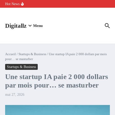
Aller au contenu
intelligence artificielle : voici ce qui va changer
Hot News
Comment l’IA simplifie la data de caisse pour la transformer en
levier de rentabilité ?
100 experts en cybersécurité protestent contre la suspension de
Claude Fable 5 et Mythos 5
Digitallz
Menu
Accueil
/
Startups & Business
/
Une startup IA paie 2 000 dollars par mois
pour… se masturber
Startups & Business
Une startup IA paie 2 000 dollars
par mois pour… se masturber
mai 27, 2026