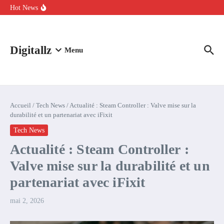
Aller au contenu
intelligence artificielle : voici ce qui va changer
Hot News
Comment l’IA simplifie la data de caisse pour la transformer en
levier de rentabilité ?
100 experts en cybersécurité protestent contre la suspension de
Claude Fable 5 et Mythos 5
Digitallz
Menu
Accueil
/
Tech News
/
Actualité : Steam Controller : Valve mise sur la
durabilité et un partenariat avec iFixit
Tech News
Actualité : Steam Controller :
Valve mise sur la durabilité et un
partenariat avec iFixit
mai 2, 2026