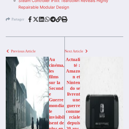
Steam Controller iFixit Teardown Reveals Highly
Repairable Modular Design
Partager
Previous Article
Next Article
Au
Actuali
cinéma,
té :
les
Amazo
films
n et
sur la
Ninten
Second
do se
e
livrent
Guerre
une
mondia
guerre
le
comme
invisibil
rciale
isent de
depuis
plus en
20 ans,