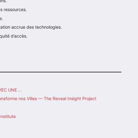
ins.
des ressources.
e.
ration accrue des technologies.
équité d’accès.
VEC UNE …
Transforme nos Villes — The Reveal Insight Project
Institute