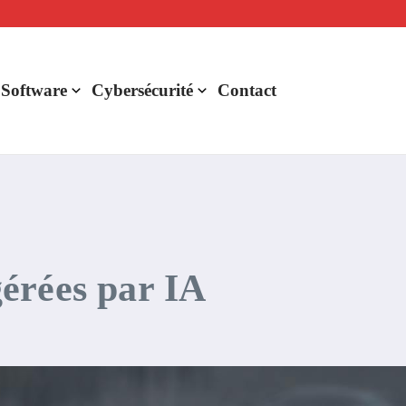
lligence artificielle : voici ce qui va changer
r de rentabilité ?
aude Fable 5 et Mythos 5
 Software
Cybersécurité
Contact
 gérées par IA