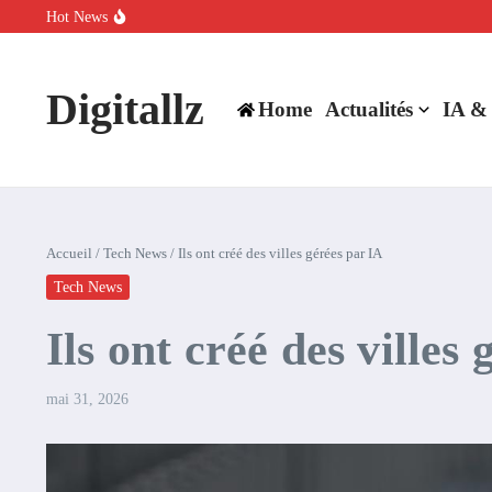
Aller au contenu
Hot News
SpaceX rachète Cursor à 60 milliards de dollars pour booster son inte
Comment l’IA simplifie la data de caisse pour la transformer en levie
100 experts en cybersécurité protestent contre la suspension de Cl
Digitallz
Home
Actualités
IA &
Accueil
/
Tech News
/
Ils ont créé des villes gérées par IA
Tech News
Ils ont créé des villes
mai 31, 2026