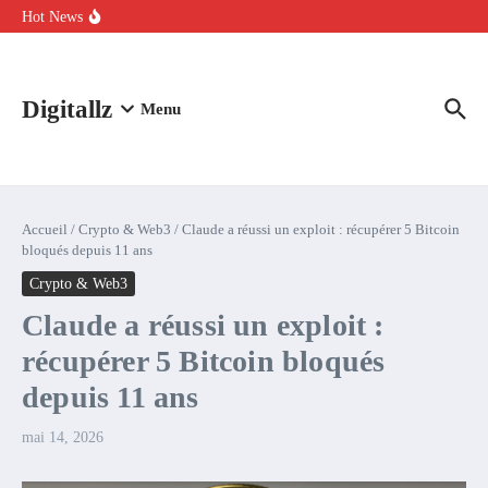
Aller au contenu
intelligence artificielle : voici ce qui va changer
Hot News
Comment l’IA simplifie la data de caisse pour la transformer en
levier de rentabilité ?
100 experts en cybersécurité protestent contre la suspension de
Claude Fable 5 et Mythos 5
Digitallz
Menu
Accueil
/
Crypto & Web3
/
Claude a réussi un exploit : récupérer 5 Bitcoin
bloqués depuis 11 ans
Crypto & Web3
Claude a réussi un exploit :
récupérer 5 Bitcoin bloqués
depuis 11 ans
mai 14, 2026