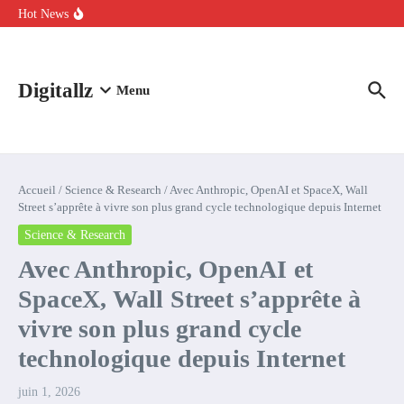
Aller au contenu
intelligence artificielle : voici ce qui va changer
Hot News
Comment l’IA simplifie la data de caisse pour la transformer en
levier de rentabilité ?
100 experts en cybersécurité protestent contre la suspension de
Claude Fable 5 et Mythos 5
Digitallz
Menu
Accueil
/
Science & Research
/
Avec Anthropic, OpenAI et SpaceX, Wall
Street s’apprête à vivre son plus grand cycle technologique depuis Internet
Science & Research
Avec Anthropic, OpenAI et
SpaceX, Wall Street s’apprête à
vivre son plus grand cycle
technologique depuis Internet
juin 1, 2026