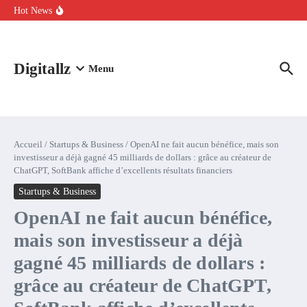
Aller au contenu
intelligence artificielle : voici ce qui va changer
Hot News
Comment l’IA simplifie la data de caisse pour la transformer en
levier de rentabilité ?
100 experts en cybersécurité protestent contre la suspension de
Claude Fable 5 et Mythos 5
Digitallz
Menu
Accueil
/
Startups & Business
/
OpenAI ne fait aucun bénéfice, mais son
investisseur a déjà gagné 45 milliards de dollars : grâce au créateur de
ChatGPT, SoftBank affiche d’excellents résultats financiers
Startups & Business
OpenAI ne fait aucun bénéfice,
mais son investisseur a déjà
gagné 45 milliards de dollars :
grâce au créateur de ChatGPT,