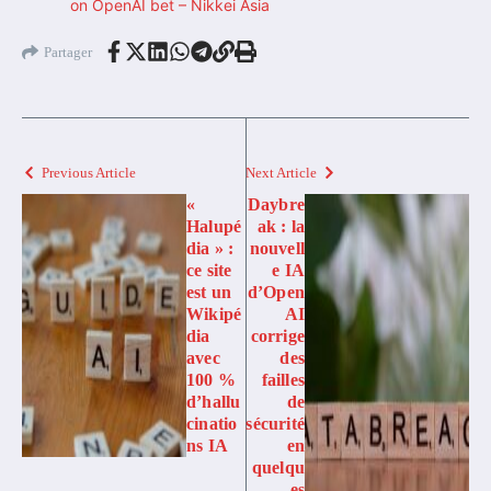
on OpenAI bet – Nikkei Asia
Partager
Previous Article
Next Article
«
Daybre
Halupé
ak : la
dia » :
nouvell
ce site
e IA
est un
d’Open
Wikipé
AI
dia
corrige
avec
des
100 %
failles
d’hallu
de
cinatio
sécurité
ns IA
en
quelqu
es