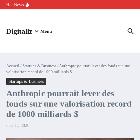
Aller au contenu
intelligence artificielle : voici ce qui va changer
Hot News
Comment l’IA simplifie la data de caisse pour la transformer en
levier de rentabilité ?
100 experts en cybersécurité protestent contre la suspension de
Claude Fable 5 et Mythos 5
Digitallz
Menu
Accueil
/
Startups & Business
/
Anthropic pourrait lever des fonds sur une
valorisation record de 1000 milliards $
Startups & Business
Anthropic pourrait lever des
fonds sur une valorisation record
de 1000 milliards $
mai 11, 2026