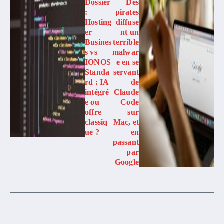
Dossier
Des
:
pirates
Hosting
diffuse
er
nt un
Busines
terrible
s vs
malwar
IONOS
e en se
Standa
servant
rd : IA
de
intégré
Claude
e ou
Code
offre
sur
classiq
Mac, et
ue ?
en
passant
par
Google