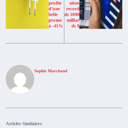
profite
ation
d’une
record
belle
de 1000
promo
milliar
à -41%
ds $
Sophie Marchand
Articles Similaires