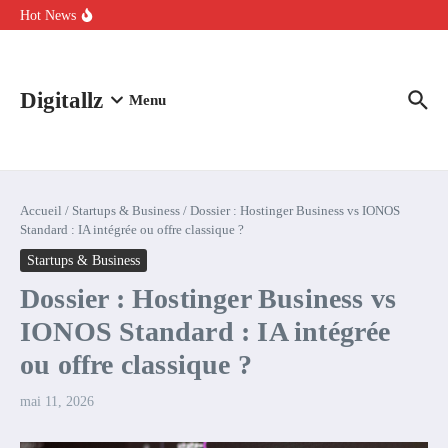
Aller au contenu
intelligence artificielle : voici ce qui va changer
Hot News
Comment l’IA simplifie la data de caisse pour la transformer en
levier de rentabilité ?
100 experts en cybersécurité protestent contre la suspension de
Claude Fable 5 et Mythos 5
Digitallz
Menu
Accueil
/
Startups & Business
/
Dossier : Hostinger Business vs IONOS
Standard : IA intégrée ou offre classique ?
Startups & Business
Dossier : Hostinger Business vs
IONOS Standard : IA intégrée
ou offre classique ?
mai 11, 2026