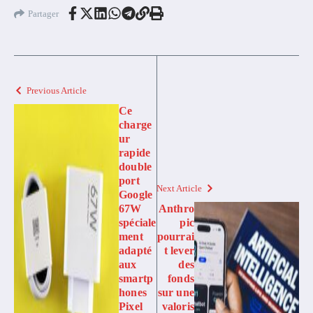
Partager
Previous Article
Ce
charge
ur
rapide
double
port
Next Article
Google
67W
Anthro
spéciale
pic
ment
pourrai
adapté
t lever
aux
des
smartp
fonds
hones
sur une
Pixel
valoris