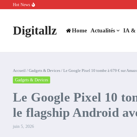
Aller au contenu
Hot News
SpaceX rachète Cursor à 60 milliards de dollars pour booster son inte
Comment l’IA simplifie la data de caisse pour la transformer en levie
100 experts en cybersécurité protestent contre la suspension de Cl
Digitallz
Home
Actualités
IA &
Accueil
/
Gadgets & Devices
/
Le Google Pixel 10 tombe à 679 € sur Amazon
Gadgets & Devices
Le Google Pixel 10 to
le flagship Android av
juin 5, 2026