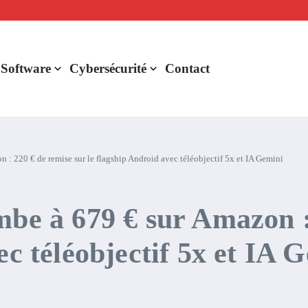
lligence artificielle : voici ce qui va changer
r de rentabilité ?
aude Fable 5 et Mythos 5
 Software
Cybersécurité
Contact
 : 220 € de remise sur le flagship Android avec téléobjectif 5x et IA Gemini
mbe à 679 € sur Amazon :
ec téléobjectif 5x et IA 