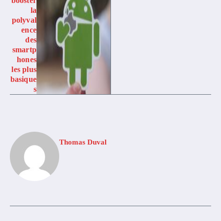
booster
la
polyval
ence
des
smartp
hones
les plus
basique
s
Thomas Duval