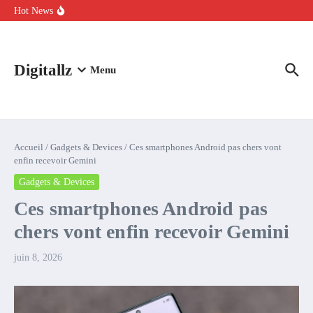
Aller au contenu
intelligence artificielle : voici ce qui va changer
Hot News
Comment l’IA simplifie la data de caisse pour la transformer en
levier de rentabilité ?
100 experts en cybersécurité protestent contre la suspension de
Claude Fable 5 et Mythos 5
Digitallz
Menu
Accueil
/
Gadgets & Devices
/
Ces smartphones Android pas chers vont
enfin recevoir Gemini
Gadgets & Devices
Ces smartphones Android pas
chers vont enfin recevoir Gemini
juin 8, 2026