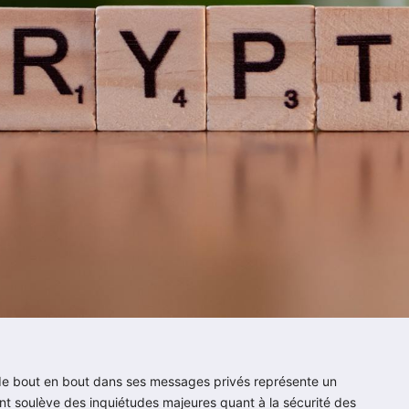
 de bout en bout dans ses messages privés représente un
ent soulève des inquiétudes majeures quant à la sécurité des