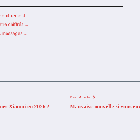
e chiffrement …
tre chiffrés …
es messages …
Next Article
ones Xiaomi en 2026 ?
Mauvaise nouvelle si vous en