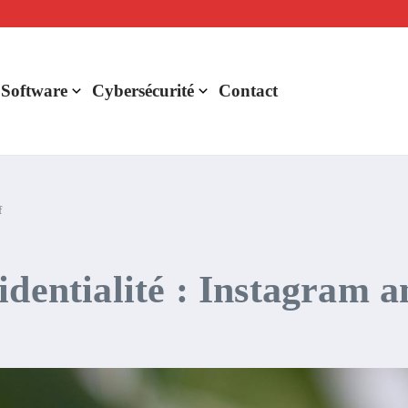
lligence artificielle : voici ce qui va changer
r de rentabilité ?
aude Fable 5 et Mythos 5
 Software
Cybersécurité
Contact
f
dentialité : Instagram an