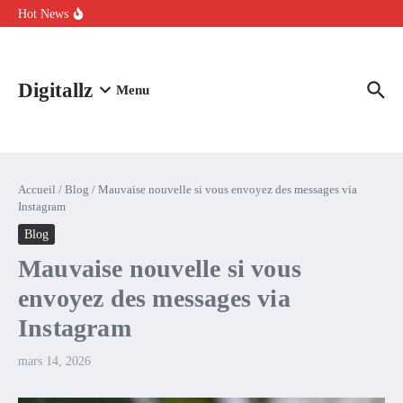
Aller au contenu
intelligence artificielle : voici ce qui va changer
Hot News
Comment l’IA simplifie la data de caisse pour la transformer en
levier de rentabilité ?
100 experts en cybersécurité protestent contre la suspension de
Claude Fable 5 et Mythos 5
Digitallz
Menu
Accueil
/
Blog
/
Mauvaise nouvelle si vous envoyez des messages via
Instagram
Blog
Mauvaise nouvelle si vous
envoyez des messages via
Instagram
mars 14, 2026