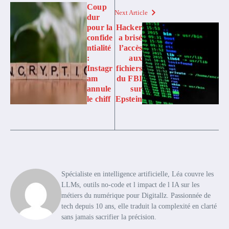
Coup
Next Article
dur
pour la
Hacker
confide
a brisé
ntialité
l’accès
:
aux
Instagr
fichiers
am
du FBI
annule
sur
le chiff
Epstein
Spécialiste en intelligence artificielle, Léa couvre les
LLMs, outils no-code et l impact de l IA sur les
métiers du numérique pour Digitallz. Passionnée de
tech depuis 10 ans, elle traduit la complexité en clarté
sans jamais sacrifier la précision.