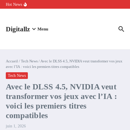
Aller au contenu
intelligence artificielle : voici ce qui va changer
Hot News
Comment l’IA simplifie la data de caisse pour la transformer en
levier de rentabilité ?
100 experts en cybersécurité protestent contre la suspension de
Claude Fable 5 et Mythos 5
Digitallz
Menu
Accueil
/
Tech News
/
Avec le DLSS 4.5, NVIDIA veut transformer vos jeux
avec l’IA : voici les premiers titres compatibles
Tech News
Avec le DLSS 4.5, NVIDIA veut
transformer vos jeux avec l’IA :
voici les premiers titres
compatibles
juin 1, 2026