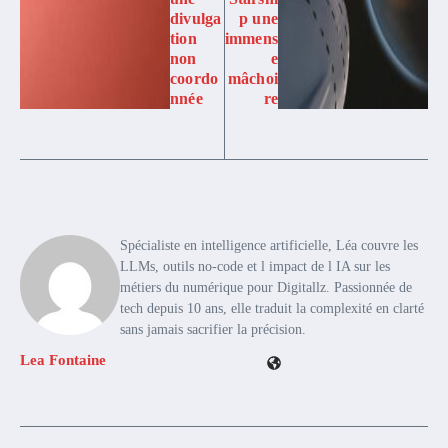
divulga
p une
tion
immens
non
e
coordo
mâchoi
nnée
re
Spécialiste en intelligence artificielle, Léa couvre les
LLMs, outils no-code et l impact de l IA sur les
métiers du numérique pour Digitallz. Passionnée de
tech depuis 10 ans, elle traduit la complexité en clarté
sans jamais sacrifier la précision.
Lea Fontaine