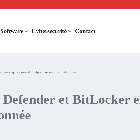
lligence artificielle : voici ce qui va changer
r de rentabilité ?
aude Fable 5 et Mythos 5
 Software
Cybersécurité
Contact
ploitées après une divulgation non coordonnée
s Defender et BitLocker e
donnée