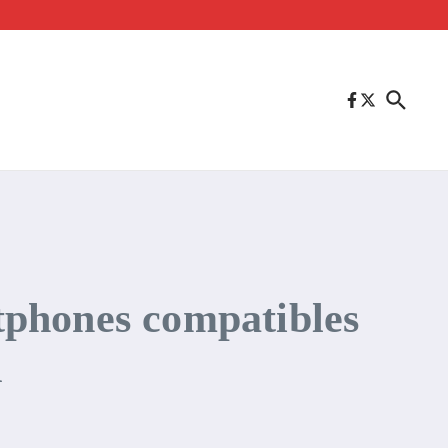
rtphones compatibles
d