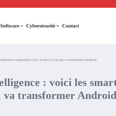
lligence artificielle : voici ce qui va changer
r de rentabilité ?
aude Fable 5 et Mythos 5
 Software
Cybersécurité
Contact
smartphones compatibles avec la mise à jour qui va transformer Android
elligence : voici les sma
ui va transformer Androi