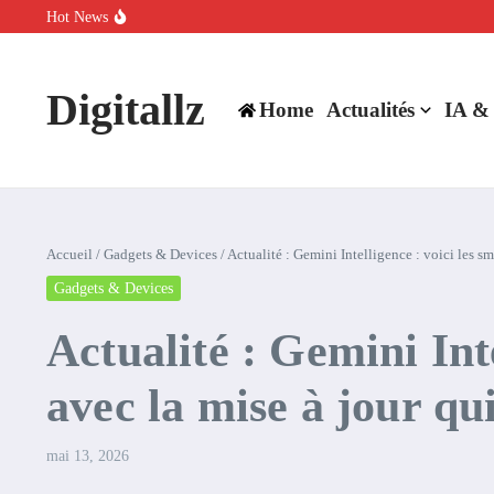
Aller au contenu
Hot News
SpaceX rachète Cursor à 60 milliards de dollars pour booster son inte
Comment l’IA simplifie la data de caisse pour la transformer en levie
100 experts en cybersécurité protestent contre la suspension de Cl
Digitallz
Home
Actualités
IA &
Accueil
/
Gadgets & Devices
/
Actualité : Gemini Intelligence : voici les 
Gadgets & Devices
Actualité : Gemini Int
avec la mise à jour q
mai 13, 2026