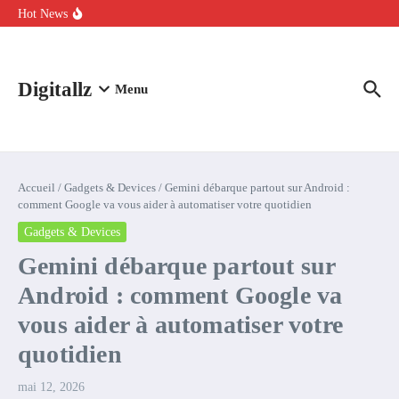
Aller au contenu
intelligence artificielle : voici ce qui va changer
Hot News
Comment l’IA simplifie la data de caisse pour la transformer en
levier de rentabilité ?
100 experts en cybersécurité protestent contre la suspension de
Claude Fable 5 et Mythos 5
Digitallz
Menu
Accueil
/
Gadgets & Devices
/
Gemini débarque partout sur Android :
comment Google va vous aider à automatiser votre quotidien
Gadgets & Devices
Gemini débarque partout sur
Android : comment Google va
vous aider à automatiser votre
quotidien
mai 12, 2026