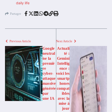
daily life
Partager
Previous Article
Next Article
Google
Actuali
neutral
té :
ise la
Gemini
premiè
Intellig
re
ence :
cyber-
voici les
attaque
smartp
massive
hones
générée
compat
par
ibles
une IA
avec la
mise à
jour