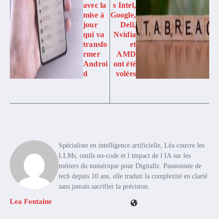
avec la
s Intel,
mise à
Google,
jour
Dell,
qui va
Nvidia
transfo
et
rmer
AMD
Androi
ont été
d
volées
Spécialiste en intelligence artificielle, Léa couvre les
LLMs, outils no-code et l impact de l IA sur les
métiers du numérique pour Digitallz. Passionnée de
tech depuis 10 ans, elle traduit la complexité en clarté
sans jamais sacrifier la précision.
Lea Fontaine