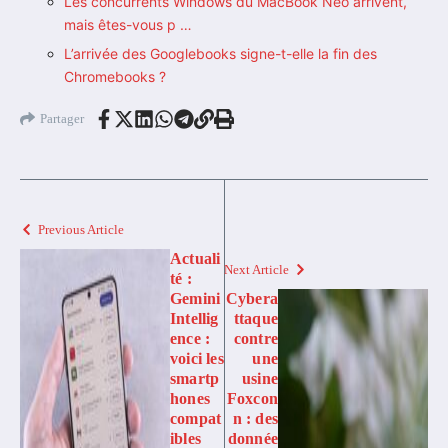
Les concurrents Windows du MacBook Neo arrivent,
mais êtes-vous p …
L’arrivée des Googlebooks signe-t-elle la fin des
Chromebooks ?
Partager
Previous Article
Actuali
Next Article
té :
Gemini
Cybera
Intellig
ttaque
ence :
contre
voici les
une
smartp
usine
hones
Foxcon
compat
n : des
ibles
donnée