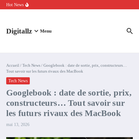
Aller au contenu
intelligence artificielle : voici ce qui va changer
Hot News
Comment l’IA simplifie la data de caisse pour la transformer en
levier de rentabilité ?
100 experts en cybersécurité protestent contre la suspension de
Claude Fable 5 et Mythos 5
Digitallz
Menu
Accueil
/
Tech News
/
Googlebook : date de sortie, prix, constructeurs…
Tout savoir sur les futurs rivaux des MacBook
Tech News
Googlebook : date de sortie, prix,
constructeurs… Tout savoir sur
les futurs rivaux des MacBook
mai 13, 2026