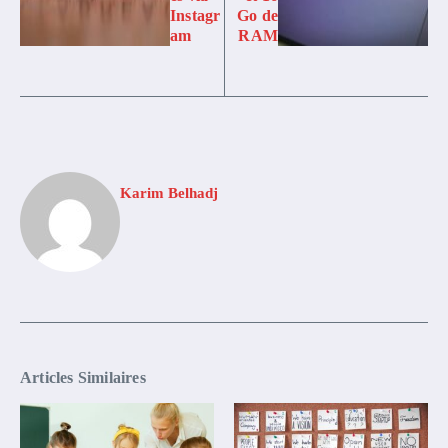
Instagr
Go de
am
RAM
Karim Belhadj
Articles Similaires