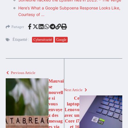
Here’s What a Google Subpoena Response Looks Like,
Courtesy of …
Partager
Étiquetté :
Cybersécurité
Google
Previous Article
Mauvai
se
Next Article
nouvell
e si
Ce
vous
laptop
envoye
Lenovo
z des
avec un
messag
Core i7
es via
et 16