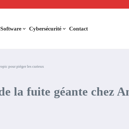
lligence artificielle : voici ce qui va changer
r de rentabilité ?
aude Fable 5 et Mythos 5
 Software
Cybersécurité
Contact
ropic pour piéger les curieux
de la fuite géante chez 