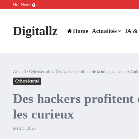
Aller au contenu
Hot News
SpaceX rachète Cursor à 60 milliards de dollars pour booster son inte
Comment l’IA simplifie la data de caisse pour la transformer en levie
100 experts en cybersécurité protestent contre la suspension de Cl
Digitallz
Home
Actualités
IA &
Accueil
/
Cybersécurité
/
Des hackers profitent de la fuite géante chez Anth
Cybersécurité
Des hackers profitent 
les curieux
avril 3, 2026