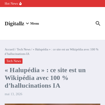
Aller au contenu
intelligence artificielle : voici ce qui va changer
Hot News
Comment l’IA simplifie la data de caisse pour la transformer en
levier de rentabilité ?
100 experts en cybersécurité protestent contre la suspension de
Claude Fable 5 et Mythos 5
Digitallz
Menu
Accueil
/
Tech News
/
« Halupédia » : ce site est un Wikipédia avec 100 %
d’hallucinations IA
Tech News
« Halupédia » : ce site est un
Wikipédia avec 100 %
d’hallucinations IA
mai 13, 2026