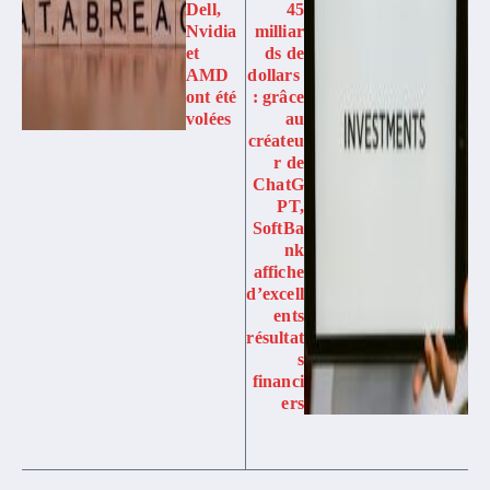
Dell,
45
Nvidia
milliar
et
ds de
AMD
dollars
ont été
: grâce
volées
au
créateu
r de
ChatG
PT,
SoftBa
nk
affiche
d’excell
ents
résultat
s
financi
ers