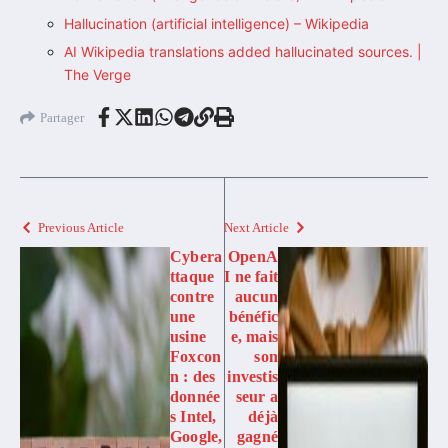
Hallucination (artificial intelligence) – Wikipedia
AI Wikipedia translations added hallucinated sources. |
The Verge
Partager
Previous Article
Next Article
Cybera
OpenA
ttaque
I ne fait
contre
aucun
une
bénéfic
usine
e, mais
Foxcon
son
n : des
investis
donnée
seur a
s Intel,
déjà
Google,
gagné