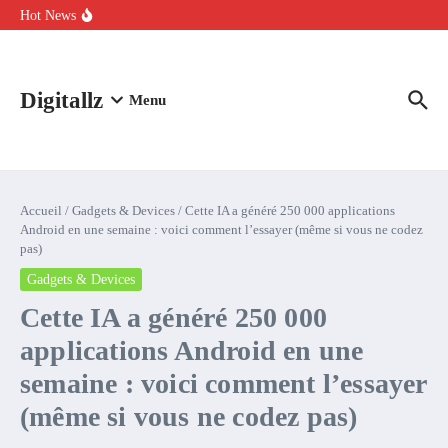
Aller au contenu
intelligence artificielle : voici ce qui va changer
Hot News
Comment l’IA simplifie la data de caisse pour la transformer en
levier de rentabilité ?
100 experts en cybersécurité protestent contre la suspension de
Claude Fable 5 et Mythos 5
Digitallz
Menu
Accueil
/
Gadgets & Devices
/
Cette IA a généré 250 000 applications
Android en une semaine : voici comment l’essayer (même si vous ne codez
pas)
Gadgets & Devices
Cette IA a généré 250 000
applications Android en une
semaine : voici comment l’essayer
(même si vous ne codez pas)