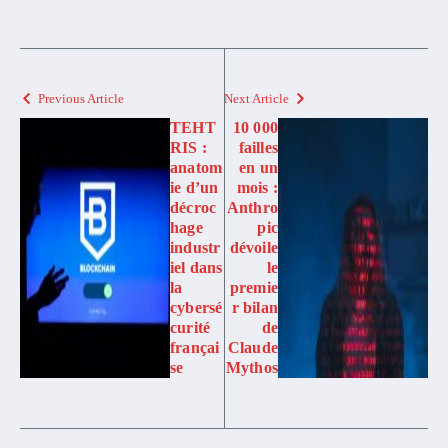
Previous Article
Next Article
TEHT
10 000
RIS :
failles
anatom
en un
ie d’un
mois :
décroc
Anthro
hage
pic
industr
dévoile
iel dans
le
la
premie
cybersé
r bilan
curité
de
françai
Claude
se
Mythos