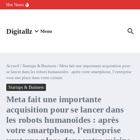
Aller au contenu
intelligence artificielle : voici ce qui va changer
Hot News
Comment l’IA simplifie la data de caisse pour la transformer en
levier de rentabilité ?
100 experts en cybersécurité protestent contre la suspension de
Claude Fable 5 et Mythos 5
Digitallz
Menu
Accueil
/
Startups & Business
/
Meta fait une importante acquisition pour
se lancer dans les robots humanoïdes : après votre smartphone, l’entreprise
veut une place dans votre cuisine
Startups & Business
Meta fait une importante
acquisition pour se lancer dans
les robots humanoïdes : après
votre smartphone, l’entreprise