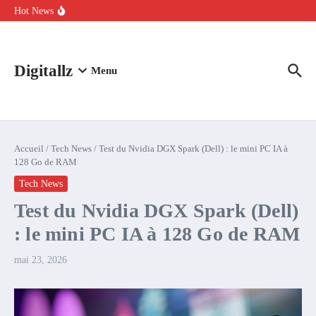
Aller au contenu
intelligence artificielle : voici ce qui va changer
Hot News
Comment l’IA simplifie la data de caisse pour la transformer en
levier de rentabilité ?
100 experts en cybersécurité protestent contre la suspension de
Claude Fable 5 et Mythos 5
Digitallz
Menu
Accueil
/
Tech News
/
Test du Nvidia DGX Spark (Dell) : le mini PC IA à
128 Go de RAM
Tech News
Test du Nvidia DGX Spark (Dell)
: le mini PC IA à 128 Go de RAM
mai 23, 2026