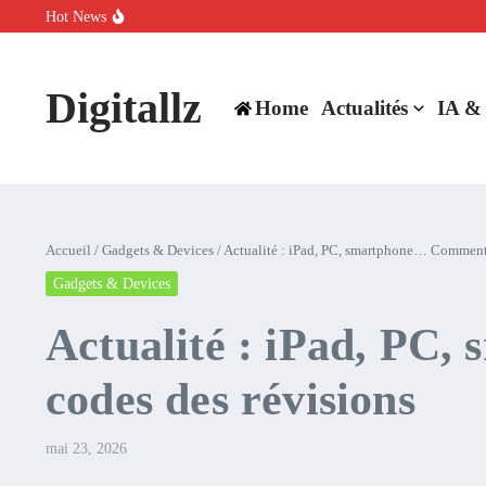
Aller au contenu
Hot News
SpaceX rachète Cursor à 60 milliards de dollars pour booster son inte
Comment l’IA simplifie la data de caisse pour la transformer en levie
100 experts en cybersécurité protestent contre la suspension de Cl
Digitallz
Home
Actualités
IA &
Accueil
/
Gadgets & Devices
/
Actualité : iPad, PC, smartphone… Comment l
Gadgets & Devices
Actualité : iPad, PC,
codes des révisions
mai 23, 2026