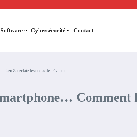
lligence artificielle : voici ce qui va changer
r de rentabilité ?
aude Fable 5 et Mythos 5
 Software
Cybersécurité
Contact
a Gen Z a éclaté les codes des révisions
 smartphone… Comment la