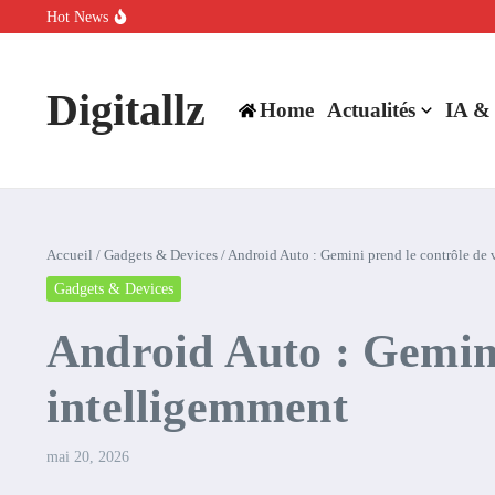
Aller au contenu
Hot News
SpaceX rachète Cursor à 60 milliards de dollars pour booster son inte
Comment l’IA simplifie la data de caisse pour la transformer en levie
100 experts en cybersécurité protestent contre la suspension de Cl
Digitallz
Home
Actualités
IA &
Accueil
/
Gadgets & Devices
/
Android Auto : Gemini prend le contrôle de 
Gadgets & Devices
Android Auto : Gemini
intelligemment
mai 20, 2026