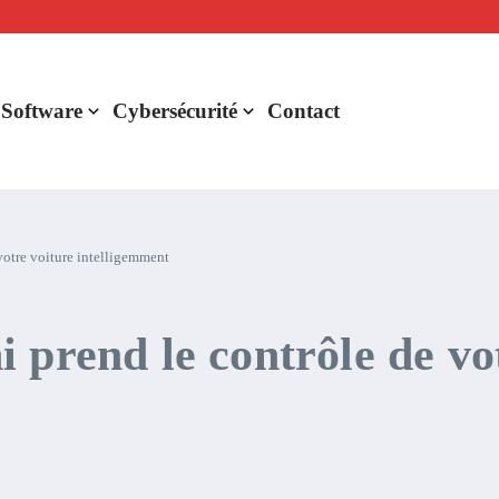
lligence artificielle : voici ce qui va changer
r de rentabilité ?
aude Fable 5 et Mythos 5
 Software
Cybersécurité
Contact
votre voiture intelligemment
 prend le contrôle de vo