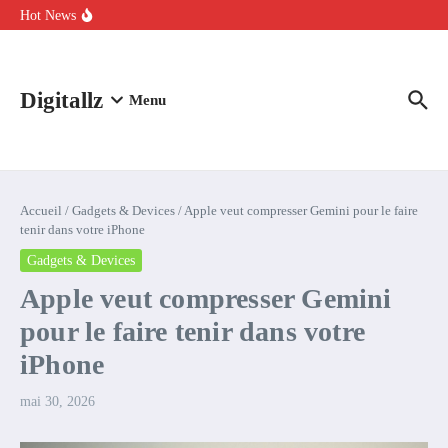
Aller au contenu
intelligence artificielle : voici ce qui va changer
Hot News
Comment l’IA simplifie la data de caisse pour la transformer en
levier de rentabilité ?
100 experts en cybersécurité protestent contre la suspension de
Claude Fable 5 et Mythos 5
Digitallz
Menu
Accueil
/
Gadgets & Devices
/
Apple veut compresser Gemini pour le faire
tenir dans votre iPhone
Gadgets & Devices
Apple veut compresser Gemini
pour le faire tenir dans votre
iPhone
mai 30, 2026