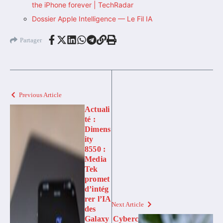
the iPhone forever | TechRadar
Dossier Apple Intelligence — Le Fil IA
Partager
Previous Article
Actuali
té :
Dimens
ity
8550 :
Media
Tek
promet
d’intég
rer l’IA
Next Article
des
Galaxy
Cyberc